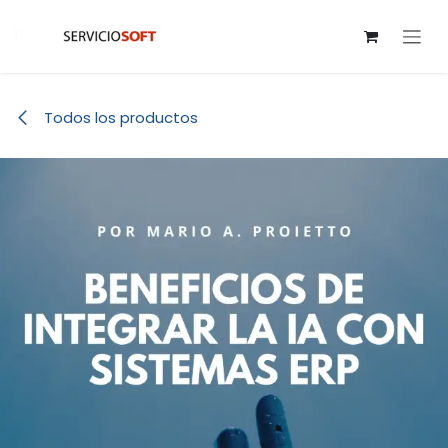
Ir al contenido
Todos los productos